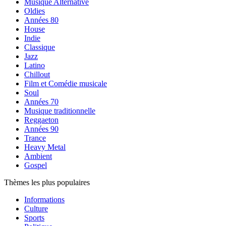
Musique Alternative
Oldies
Années 80
House
Indie
Classique
Jazz
Latino
Chillout
Film et Comédie musicale
Soul
Années 70
Musique traditionnelle
Reggaeton
Années 90
Trance
Heavy Metal
Ambient
Gospel
Thèmes les plus populaires
Informations
Culture
Sports