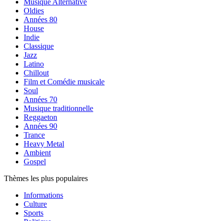
Musique Alternative
Oldies
Années 80
House
Indie
Classique
Jazz
Latino
Chillout
Film et Comédie musicale
Soul
Années 70
Musique traditionnelle
Reggaeton
Années 90
Trance
Heavy Metal
Ambient
Gospel
Thèmes les plus populaires
Informations
Culture
Sports