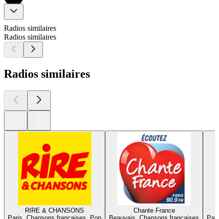
Radios similaires
Radios similaires
Radios similaires
RIRE & CHANSONS
Chante France
Paris, Chansons françaises, Pop
Beauvais, Chansons françaises
Pari