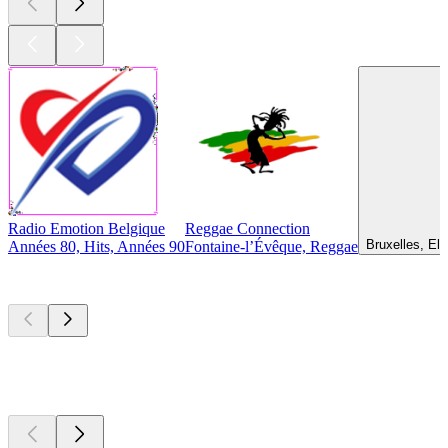
Radio Emotion Belgique
Reggae Connection
Bruxelles, El
Années 80, Hits, Années 90
Fontaine-l’Évêque, Reggae
Les meilleurs
podcasts
Les meilleurs
podcasts
Les meilleurs
podcasts