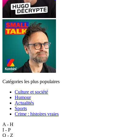
Catégories les plus populaires
Culture et société
Humour
Actualités
Sports
Crime : histoires vraies
A - H
I - P
Q - Z