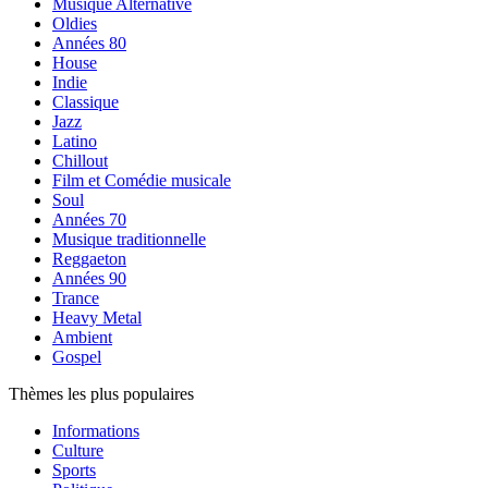
Musique Alternative
Oldies
Années 80
House
Indie
Classique
Jazz
Latino
Chillout
Film et Comédie musicale
Soul
Années 70
Musique traditionnelle
Reggaeton
Années 90
Trance
Heavy Metal
Ambient
Gospel
Thèmes les plus populaires
Informations
Culture
Sports