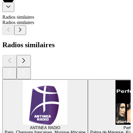
Radios similaires
Radios similaires
Radios similaires
ANTINEA RADIO
Perfe
Paris, Chansons françaises, Musique Africaine
Palma de Majorque, Kiz