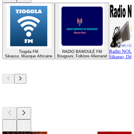
Radio NOUR
Tiogola FM
RADIO BAWOULÉ FM
Sikasso, Musique Africaine
Bougouni, Folklore Allemand
Sikasso, Déb
Les meilleurs
podcasts
Les meilleurs
podcasts
Les meilleurs
podcasts