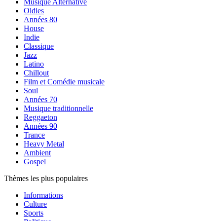
Musique Alternative
Oldies
Années 80
House
Indie
Classique
Jazz
Latino
Chillout
Film et Comédie musicale
Soul
Années 70
Musique traditionnelle
Reggaeton
Années 90
Trance
Heavy Metal
Ambient
Gospel
Thèmes les plus populaires
Informations
Culture
Sports