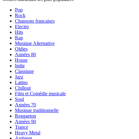
Pop
Rock
Chansons françaises
Electro
Hits
Rap
Musique Alternative
Oldies
Années 80
House
Indie
Classique
Jazz
Latino
Chillout
Film et Comédie musicale
Soul
Années 70
Musique traditionnelle
Reggaeton
Années 90
Trance
Heavy Metal
Ambient