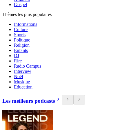
Gospel
Thèmes les plus populaires
Informations
Culture
Sports
Politique
Religion
Enfants
DJ
Rire
Radio Campus
Interview
Noël
Musique
Education
Les meilleurs podcasts