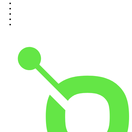
6
.
Les grands dossiers de l'Histoire par Franck Ferrand
7
.
L'Heure Du Crime
8
.
Transfert
9
.
HugoDécrypte - Actus et interviews
10
.
Small Talk - Konbini