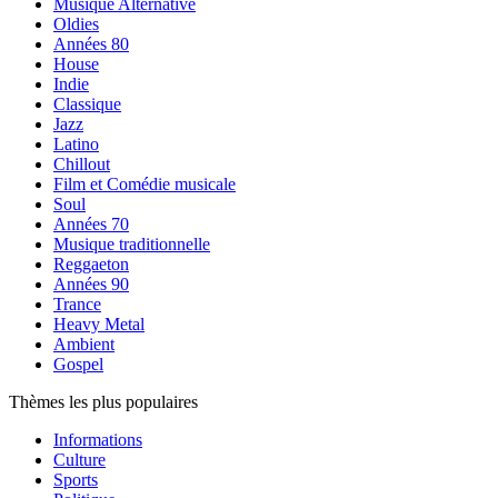
Musique Alternative
Oldies
Années 80
House
Indie
Classique
Jazz
Latino
Chillout
Film et Comédie musicale
Soul
Années 70
Musique traditionnelle
Reggaeton
Années 90
Trance
Heavy Metal
Ambient
Gospel
Thèmes les plus populaires
Informations
Culture
Sports