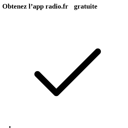
Obtenez l’app radio.fr gratuite