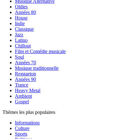
Musique Alternative
Oldies
Années 80
House
Indie
Classique
Jazz
Latino
Chillout
Film et Comédie musicale
Soul
Années 70
Musique traditionnelle
Reggaeton
Années 90
Trance
Heavy Metal
Ambient
Gospel
Thèmes les plus populaires
Informations
Culture
Sports