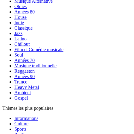
Musique Alternative
Oldies
Années 80
House
Indie
Classique
Jazz
Latino
Chillout
Film et Comédie musicale
Soul
Années 70
Musique traditionnelle
Reggaeton
Années 90
Trance
Heavy Metal
Ambient
Gospel
Thèmes les plus populaires
Informations
Culture
Sports