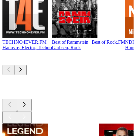
TECHNO4EVER.FM
Best of Rammstein | Best of Rock.FM
NDR 
Hanovre, Electro, Techno
Garbsen, Rock
Hanov
Les meilleurs
podcasts
Les meilleurs
podcasts
Les meilleurs
podcasts