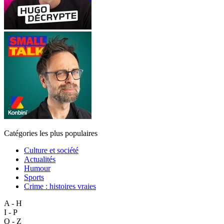
Catégories les plus populaires
Culture et société
Actualités
Humour
Sports
Crime : histoires vraies
A - H
I - P
Q - Z