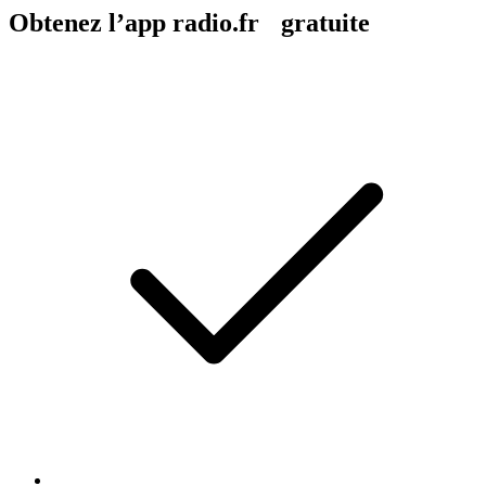
Obtenez l’app radio.fr gratuite