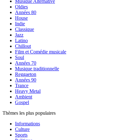
Musique Alternative
Oldies
Années 80
House
Indie
Classique
Jazz
Latino
Chillout
Film et Comédie musicale
Soul
Années 70
Musique traditionnelle
Reggaeton
Années 90
Trance
Heavy Metal
Ambient
Gospel
Thèmes les plus populaires
Informations
Culture
Sports