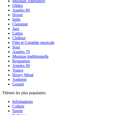
Musique Alternative
Oldies
Années 80
House
Indie
Classique
Jazz
Latino
Chillout
Film et Comédie musicale
Soul
Années 70
Musique traditionnelle
Reggaeton
Années 90
Trance
Heavy Metal
Ambient
Gospel
Thèmes les plus populaires
Informations
Culture
Sports