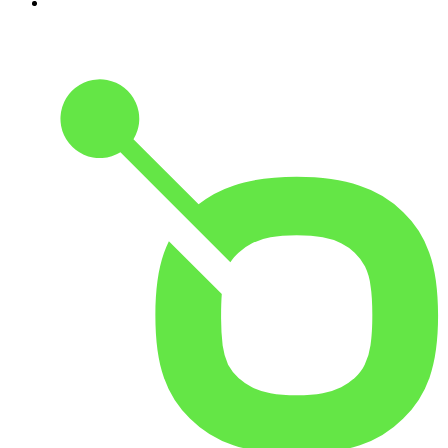
10
.
Small Talk - Konbini