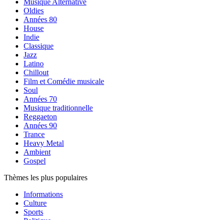
Musique Alternative
Oldies
Années 80
House
Indie
Classique
Jazz
Latino
Chillout
Film et Comédie musicale
Soul
Années 70
Musique traditionnelle
Reggaeton
Années 90
Trance
Heavy Metal
Ambient
Gospel
Thèmes les plus populaires
Informations
Culture
Sports