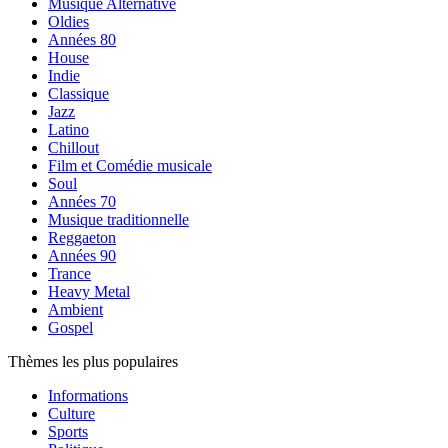
Musique Alternative
Oldies
Années 80
House
Indie
Classique
Jazz
Latino
Chillout
Film et Comédie musicale
Soul
Années 70
Musique traditionnelle
Reggaeton
Années 90
Trance
Heavy Metal
Ambient
Gospel
Thèmes les plus populaires
Informations
Culture
Sports