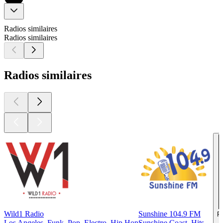
Radios similaires
Radios similaires
Radios similaires
Wild1 Radio
Sunshine 104.9 FM
R
Los Angeles, Funk, Pop, Electro, Hip Hop
Sunshine Coast, Hits