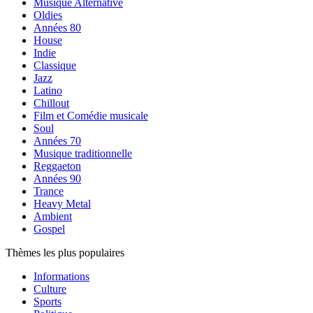
Musique Alternative
Oldies
Années 80
House
Indie
Classique
Jazz
Latino
Chillout
Film et Comédie musicale
Soul
Années 70
Musique traditionnelle
Reggaeton
Années 90
Trance
Heavy Metal
Ambient
Gospel
Thèmes les plus populaires
Informations
Culture
Sports