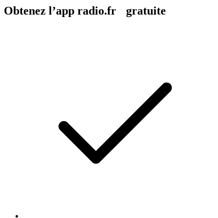
Obtenez l’app radio.fr gratuite