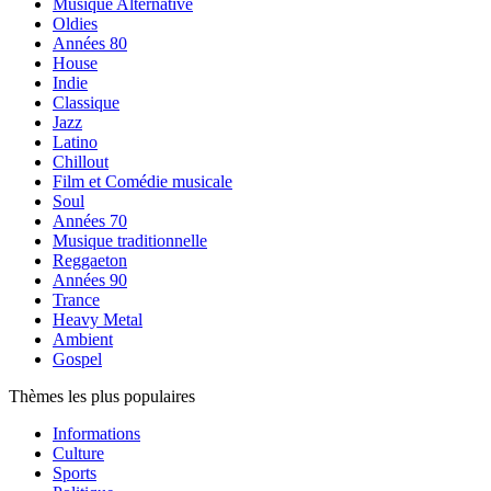
Musique Alternative
Oldies
Années 80
House
Indie
Classique
Jazz
Latino
Chillout
Film et Comédie musicale
Soul
Années 70
Musique traditionnelle
Reggaeton
Années 90
Trance
Heavy Metal
Ambient
Gospel
Thèmes les plus populaires
Informations
Culture
Sports