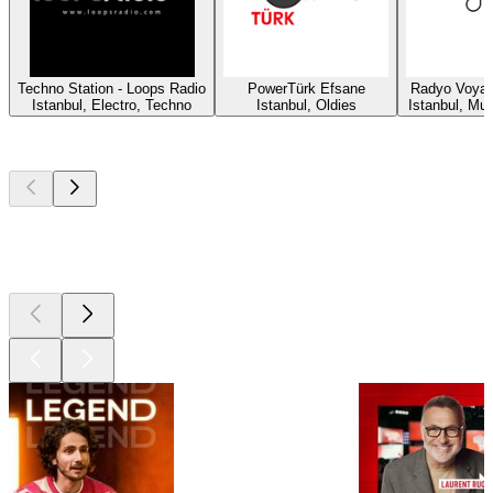
Techno Station - Loops Radio
PowerTürk Efsane
Radyo Voyag
Istanbul, Electro, Techno
Istanbul, Oldies
Istanbul, Mu
Les meilleurs
podcasts
Les meilleurs
podcasts
Les meilleurs
podcasts