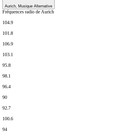
Aurich, Musique Alternative
Fréquences radio de Aurich
Antenne Niedersachsen
104.9
Deutschlandfunk
101.8
Deutschlandfunk Kultur
106.9
ffn
103.1
NDR 1 Niedersachsen - Region Hannover
95.8
NDR 2
98.1
NDR Info - Region Niedersachsen
96.4
NDR Kultur
90
N-JOY
92.7
RADIO 21 - Aurich
100.6
Radio Ostfriesland
94