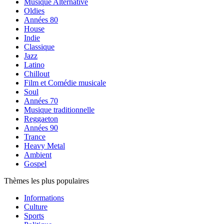
Musique Alternative
Oldies
Années 80
House
Indie
Classique
Jazz
Latino
Chillout
Film et Comédie musicale
Soul
Années 70
Musique traditionnelle
Reggaeton
Années 90
Trance
Heavy Metal
Ambient
Gospel
Thèmes les plus populaires
Informations
Culture
Sports