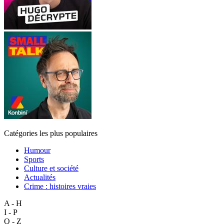
Catégories les plus populaires
Humour
Sports
Culture et société
Actualités
Crime : histoires vraies
A - H
I - P
Q - Z