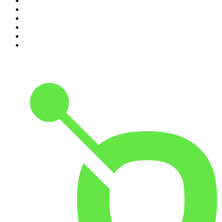
5
.
Entrez dans l'Histoire
6
.
L'Heure Du Crime
7
.
Les grands dossiers de l'Histoire par Franck Ferrand
8
.
Transfert
9
.
HugoDécrypte - Actus et interviews
10
.
Small Talk - Konbini