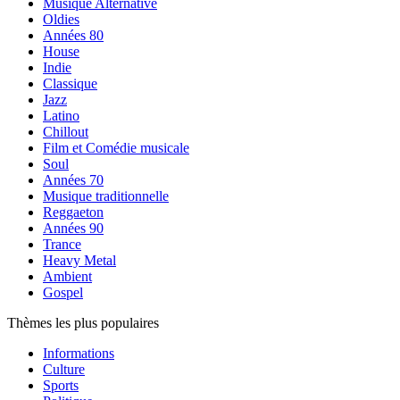
Musique Alternative
Oldies
Années 80
House
Indie
Classique
Jazz
Latino
Chillout
Film et Comédie musicale
Soul
Années 70
Musique traditionnelle
Reggaeton
Années 90
Trance
Heavy Metal
Ambient
Gospel
Thèmes les plus populaires
Informations
Culture
Sports