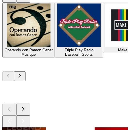
Operando con Ramon Gener
Triple Play Radio
Make 
Musique
Baseball, Sports
Les meilleurs
podcasts
Les meilleurs
podcasts
Les meilleurs
podcasts