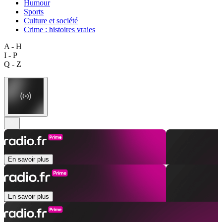
Humour
Sports
Culture et société
Crime : histoires vraies
A - H
I - P
Q - Z
En savoir plus
En savoir plus