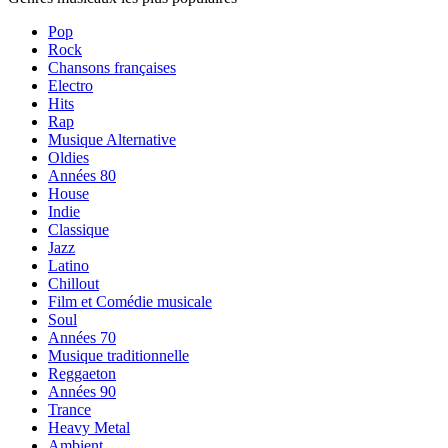
Pop
Rock
Chansons françaises
Electro
Hits
Rap
Musique Alternative
Oldies
Années 80
House
Indie
Classique
Jazz
Latino
Chillout
Film et Comédie musicale
Soul
Années 70
Musique traditionnelle
Reggaeton
Années 90
Trance
Heavy Metal
Ambient