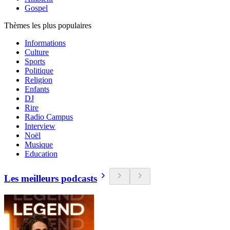
Gospel
Thèmes les plus populaires
Informations
Culture
Sports
Politique
Religion
Enfants
DJ
Rire
Radio Campus
Interview
Noël
Musique
Education
Les meilleurs podcasts