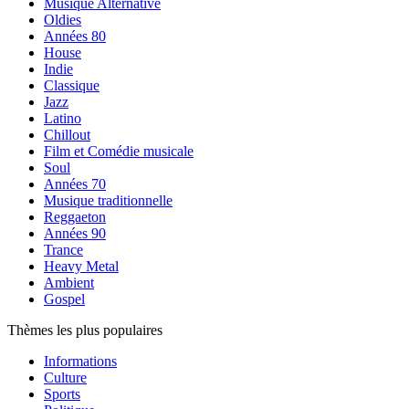
Musique Alternative
Oldies
Années 80
House
Indie
Classique
Jazz
Latino
Chillout
Film et Comédie musicale
Soul
Années 70
Musique traditionnelle
Reggaeton
Années 90
Trance
Heavy Metal
Ambient
Gospel
Thèmes les plus populaires
Informations
Culture
Sports