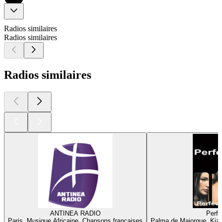
Radios similaires
Radios similaires
Radios similaires
ANTINEA RADIO
Perfe
Paris, Musique Africaine, Chansons françaises
Palma de Majorque, Kiz