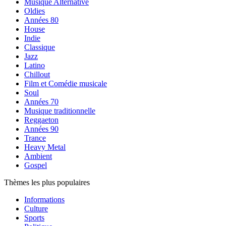
Musique Alternative
Oldies
Années 80
House
Indie
Classique
Jazz
Latino
Chillout
Film et Comédie musicale
Soul
Années 70
Musique traditionnelle
Reggaeton
Années 90
Trance
Heavy Metal
Ambient
Gospel
Thèmes les plus populaires
Informations
Culture
Sports