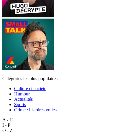
Catégories les plus populaires
Culture et société
Humour
Actualités
Sports
Crime : histoires vraies
A - H
I - P
Q - Z