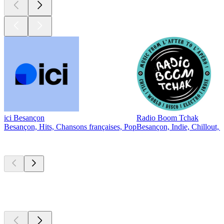
ici Besançon
Radio Boom Tchak
Besançon, Hits, Chansons françaises, Pop
Besançon, Indie, Chillout, 
Les meilleurs
podcasts
Les meilleurs
podcasts
Les meilleurs
podcasts