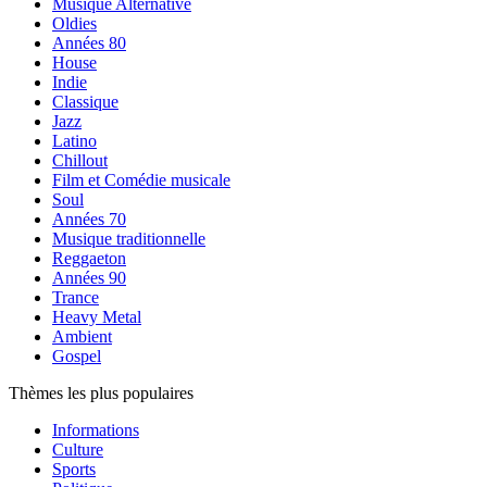
Musique Alternative
Oldies
Années 80
House
Indie
Classique
Jazz
Latino
Chillout
Film et Comédie musicale
Soul
Années 70
Musique traditionnelle
Reggaeton
Années 90
Trance
Heavy Metal
Ambient
Gospel
Thèmes les plus populaires
Informations
Culture
Sports