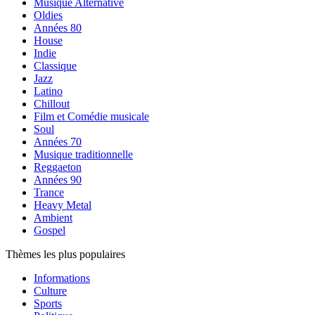
Musique Alternative
Oldies
Années 80
House
Indie
Classique
Jazz
Latino
Chillout
Film et Comédie musicale
Soul
Années 70
Musique traditionnelle
Reggaeton
Années 90
Trance
Heavy Metal
Ambient
Gospel
Thèmes les plus populaires
Informations
Culture
Sports