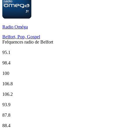
Radio Oméga
Belfort, Pop, Gospel
Fréquences radio de Belfort
Europe 1
95.1
EUROPE 2
98.4
Fun Radio
100
ici Belfort-Montbéliard
106.8
NRJ
106.2
Radio Classique
93.9
Radio Star - Tous les HITS
87.8
RCF
88.4