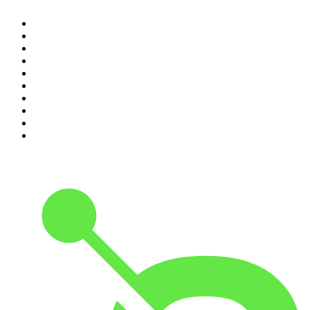
1
.
LEGEND
2
.
Les Grosses Têtes
3
.
Hondelatte Raconte
4
.
L'After Foot
5
.
Entrez dans l'Histoire
6
.
Les grands dossiers de l'Histoire par Franck Ferrand
7
.
L'Heure Du Crime
8
.
Transfert
9
.
HugoDécrypte - Actus et interviews
10
.
Small Talk - Konbini