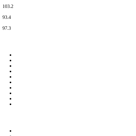
RTL
103.2
RTL2
93.4
Skyrock
97.3
Top 100 sur
radio.fr
1
.
RMC Info Talk Sport
2
.
RTL
3
.
France Info
4
.
Europe 1
5
.
Radio FREE DOM
6
.
France Inter
7
.
NOSTALGIE
8
.
Tropiques FM
9
.
CHERIE FM
10
.
NRJ
Top 100 des podcasts en
France
1
.
LEGEND