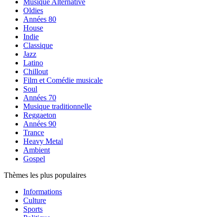
Musique Alternative
Oldies
Années 80
House
Indie
Classique
Jazz
Latino
Chillout
Film et Comédie musicale
Soul
Années 70
Musique traditionnelle
Reggaeton
Années 90
Trance
Heavy Metal
Ambient
Gospel
Thèmes les plus populaires
Informations
Culture
Sports