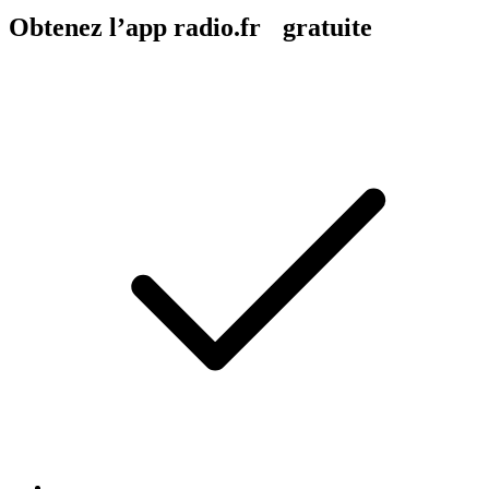
Obtenez l’app radio.fr gratuite