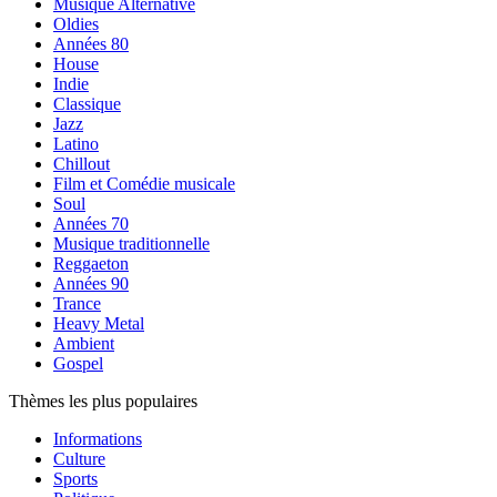
Musique Alternative
Oldies
Années 80
House
Indie
Classique
Jazz
Latino
Chillout
Film et Comédie musicale
Soul
Années 70
Musique traditionnelle
Reggaeton
Années 90
Trance
Heavy Metal
Ambient
Gospel
Thèmes les plus populaires
Informations
Culture
Sports