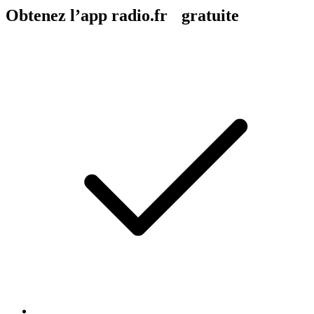
Obtenez l’app radio.fr gratuite