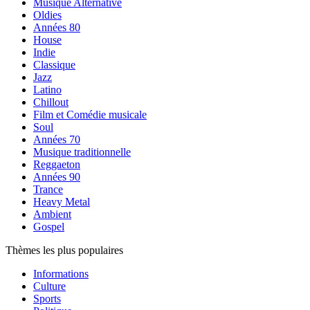
Musique Alternative
Oldies
Années 80
House
Indie
Classique
Jazz
Latino
Chillout
Film et Comédie musicale
Soul
Années 70
Musique traditionnelle
Reggaeton
Années 90
Trance
Heavy Metal
Ambient
Gospel
Thèmes les plus populaires
Informations
Culture
Sports