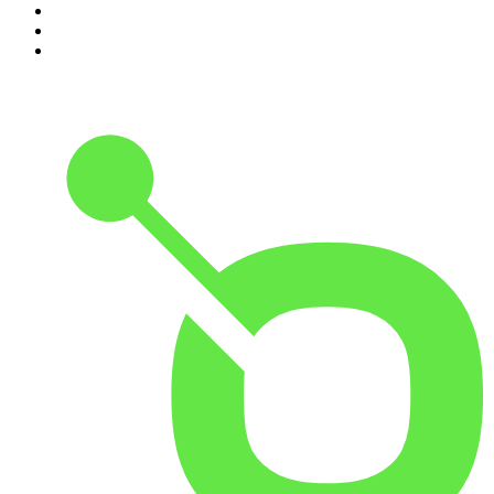
8
.
Crime story
9
.
HugoDécrypte - Actus et interviews
10
.
Small Talk - Konbini