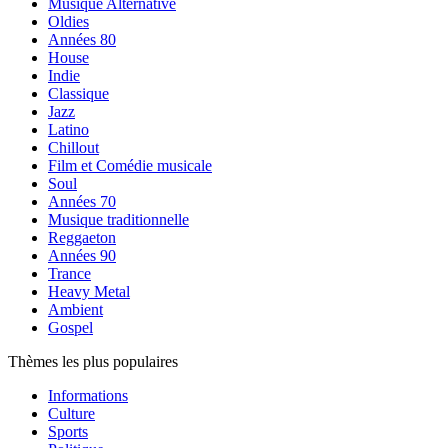
Musique Alternative
Oldies
Années 80
House
Indie
Classique
Jazz
Latino
Chillout
Film et Comédie musicale
Soul
Années 70
Musique traditionnelle
Reggaeton
Années 90
Trance
Heavy Metal
Ambient
Gospel
Thèmes les plus populaires
Informations
Culture
Sports