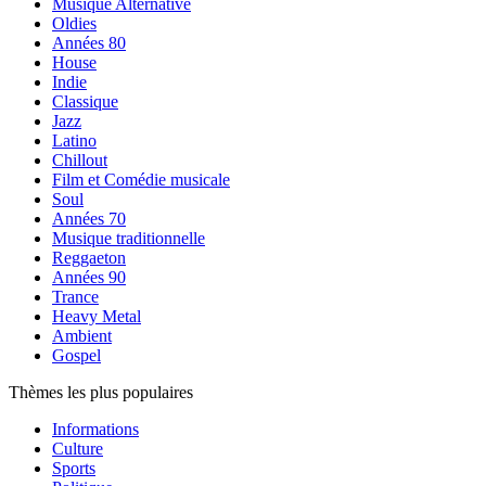
Musique Alternative
Oldies
Années 80
House
Indie
Classique
Jazz
Latino
Chillout
Film et Comédie musicale
Soul
Années 70
Musique traditionnelle
Reggaeton
Années 90
Trance
Heavy Metal
Ambient
Gospel
Thèmes les plus populaires
Informations
Culture
Sports