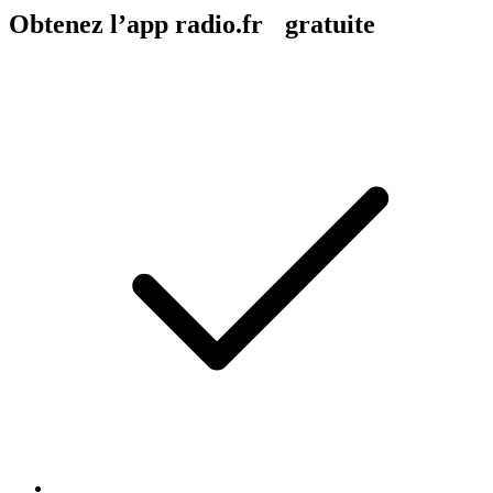
Obtenez l’app radio.fr gratuite