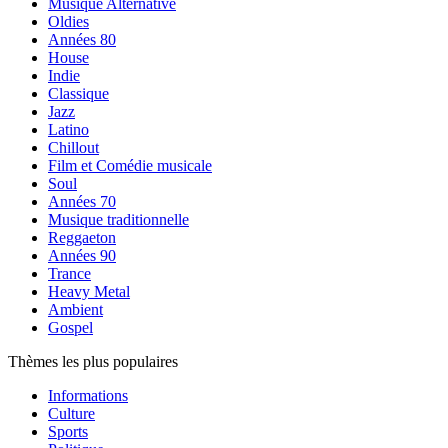
Musique Alternative
Oldies
Années 80
House
Indie
Classique
Jazz
Latino
Chillout
Film et Comédie musicale
Soul
Années 70
Musique traditionnelle
Reggaeton
Années 90
Trance
Heavy Metal
Ambient
Gospel
Thèmes les plus populaires
Informations
Culture
Sports