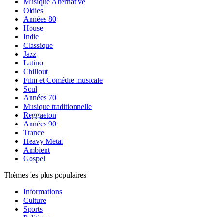
Musique Alternative
Oldies
Années 80
House
Indie
Classique
Jazz
Latino
Chillout
Film et Comédie musicale
Soul
Années 70
Musique traditionnelle
Reggaeton
Années 90
Trance
Heavy Metal
Ambient
Gospel
Thèmes les plus populaires
Informations
Culture
Sports