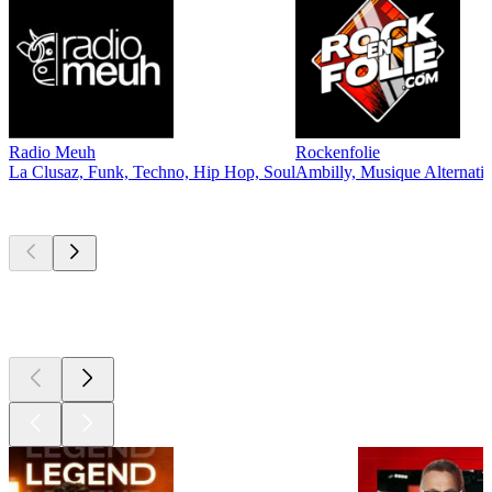
Radio Meuh
Rockenfolie
La Clusaz, Funk, Techno, Hip Hop, Soul
Ambilly, Musique Alternati
Les meilleurs
podcasts
Les meilleurs
podcasts
Les meilleurs
podcasts