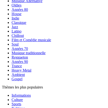
Musique Alternative
Oldies
Années 80
House
Indie
Classique
Jazz
Latino
Chillout
Film et Comédie musicale
Soul
Années 70
Musique traditionnelle
Reggaeton
Années 90
Trance
Heavy Metal
Ambient
Gospel
Thèmes les plus populaires
Informations
Culture
Sports