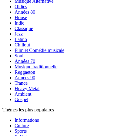
Musique Alternative
Oldies
Années 80
House
Indie
Classique
Jazz
Latino
Chillout
Film et Comédie musicale
Soul
Années 70
Musique traditionnelle
Reggaeton
Années 90
Trance
Heavy Metal
Ambient
Gospel
Thèmes les plus populaires
Informations
Culture
Sports