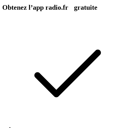
Obtenez l’app radio.fr gratuite