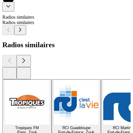
Radios similaires
Radios similaires
Radios similaires
Tropiques FM
RCI Guadeloupe
RCI Martini
Paris, Zouk
Fort-de-France, Zouk
Fort-de-France