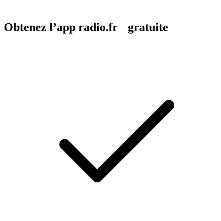
Obtenez l’app radio.fr gratuite