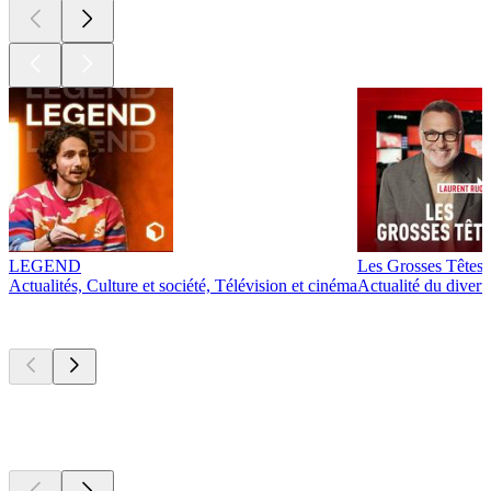
LEGEND
Les Grosses Têtes
Actualités, Culture et société, Télévision et cinéma
Actualité du diver
Actuellement
populaire
Actuellement
populaire
Actuellement
populaire