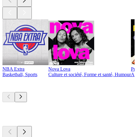
NBA Extra
Nova Lova
Pro
Basketball, Sports
Culture et société, Forme et santé, Humour
Act
Nouveau et
remarquable
Nouveau et
remarquable
Nouveau et
remarquable