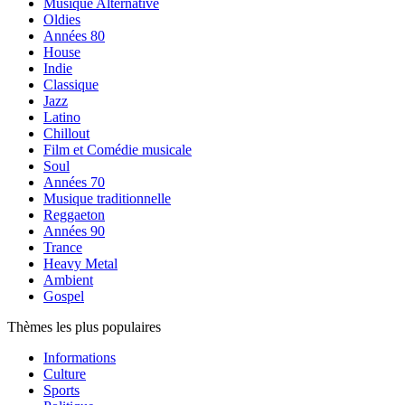
Musique Alternative
Oldies
Années 80
House
Indie
Classique
Jazz
Latino
Chillout
Film et Comédie musicale
Soul
Années 70
Musique traditionnelle
Reggaeton
Années 90
Trance
Heavy Metal
Ambient
Gospel
Thèmes les plus populaires
Informations
Culture
Sports