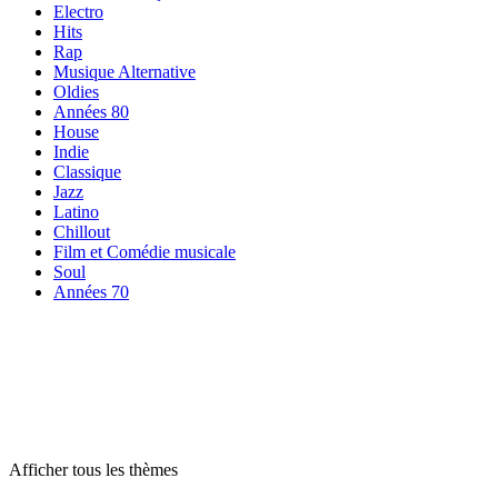
Electro
Hits
Rap
Musique Alternative
Oldies
Années 80
House
Indie
Classique
Jazz
Latino
Chillout
Film et Comédie musicale
Soul
Années 70
Radios par
thème
Radios par
thème
Radios par
thème
Afficher tous les thèmes