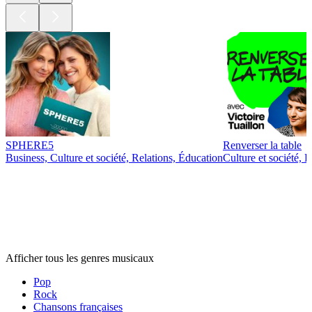
SPHERE5
Renverser la table
Business, Culture et société, Relations, Éducation
Culture et société,
Genres
musicaux
Genres
musicaux
Genres
musicaux
Afficher tous les genres musicaux
Pop
Rock
Chansons françaises