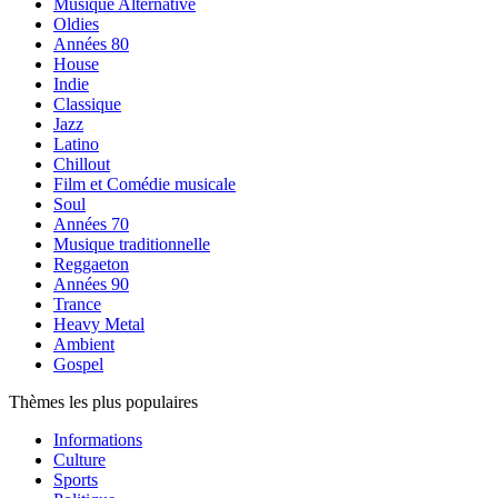
Musique Alternative
Oldies
Années 80
House
Indie
Classique
Jazz
Latino
Chillout
Film et Comédie musicale
Soul
Années 70
Musique traditionnelle
Reggaeton
Années 90
Trance
Heavy Metal
Ambient
Gospel
Thèmes les plus populaires
Informations
Culture
Sports