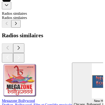
Radios similaires
Radios similaires
Radios similaires
Megazone Bollywood
New Hit
Chicago, Bollywood, H
Durban, Bollywood, Film et Comédie musicale