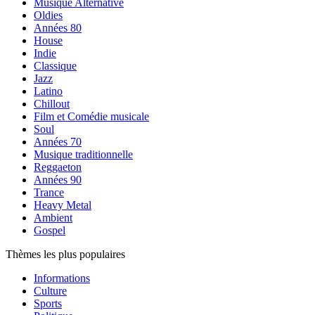
Musique Alternative
Oldies
Années 80
House
Indie
Classique
Jazz
Latino
Chillout
Film et Comédie musicale
Soul
Années 70
Musique traditionnelle
Reggaeton
Années 90
Trance
Heavy Metal
Ambient
Gospel
Thèmes les plus populaires
Informations
Culture
Sports