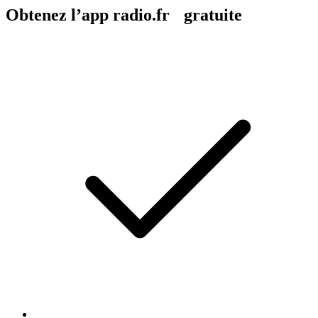
Obtenez l’app radio.fr gratuite