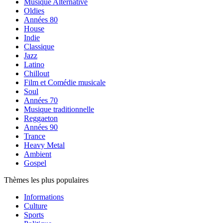
Musique Alternative
Oldies
Années 80
House
Indie
Classique
Jazz
Latino
Chillout
Film et Comédie musicale
Soul
Années 70
Musique traditionnelle
Reggaeton
Années 90
Trance
Heavy Metal
Ambient
Gospel
Thèmes les plus populaires
Informations
Culture
Sports