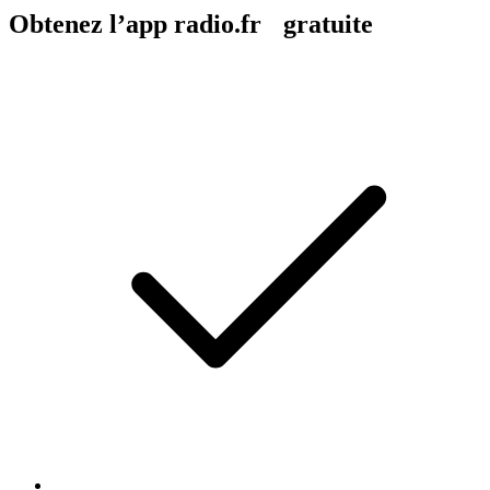
Obtenez l’app radio.fr gratuite