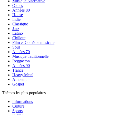
Musique Alternative
Oldies
Années 80
House
Indie
Classique
Jazz
Latino
Chillout
Film et Comédie musicale
Soul
Années 70
Musique traditionnelle
Reggaeton
Années 90
Trance
Heavy Metal
Ambient
Gospel
Thèmes les plus populaires
Informations
Culture
Sports