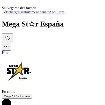
Sauvegarde des favoris
Télécharger gratuitement dans l'App Store
Mega St☆r España
Hits
En cours
Mega St☆r España