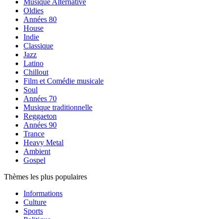
Musique Alternative
Oldies
Années 80
House
Indie
Classique
Jazz
Latino
Chillout
Film et Comédie musicale
Soul
Années 70
Musique traditionnelle
Reggaeton
Années 90
Trance
Heavy Metal
Ambient
Gospel
Thèmes les plus populaires
Informations
Culture
Sports