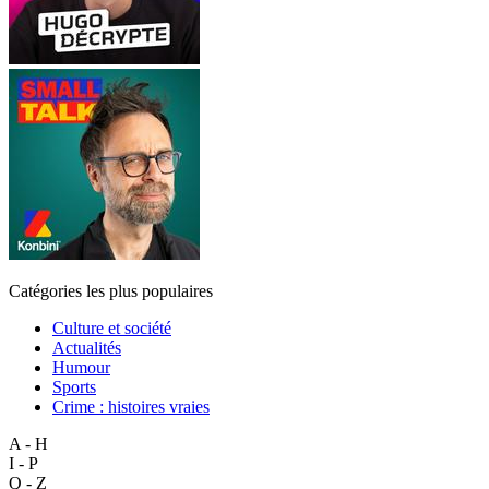
Catégories les plus populaires
Culture et société
Actualités
Humour
Sports
Crime : histoires vraies
A - H
I - P
Q - Z