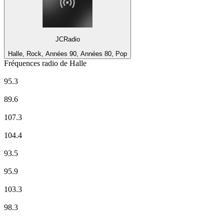
JCRadio
Halle, Rock, Années 90, Années 80, Pop
Fréquences radio de Halle
MDR Aktuell
95.3
MDR JUMP
89.6
MDR KULTUR
107.3
MDR SPUTNIK
104.4
Radio Brocken
93.5
Radio CORAX Halle 95.9 FM
95.9
radio SAW
103.3
ROCKLAND.FM
98.3