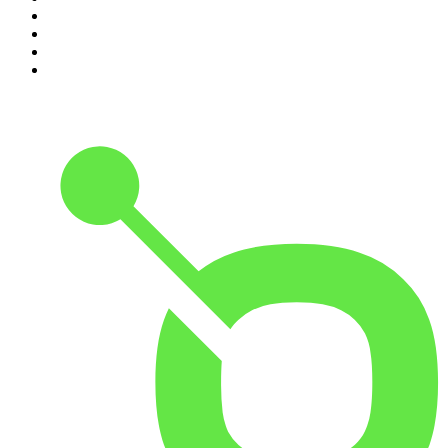
7
.
L'Heure Du Crime
8
.
Transfert
9
.
HugoDécrypte - Actus et interviews
10
.
Small Talk - Konbini