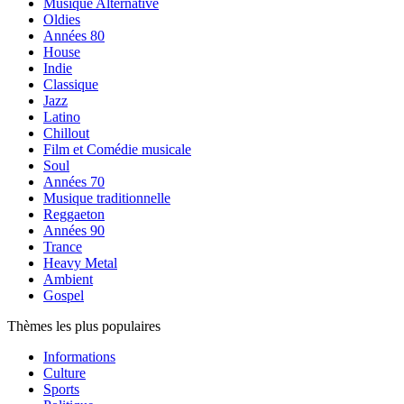
Musique Alternative
Oldies
Années 80
House
Indie
Classique
Jazz
Latino
Chillout
Film et Comédie musicale
Soul
Années 70
Musique traditionnelle
Reggaeton
Années 90
Trance
Heavy Metal
Ambient
Gospel
Thèmes les plus populaires
Informations
Culture
Sports