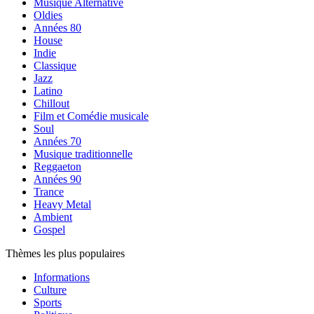
Musique Alternative
Oldies
Années 80
House
Indie
Classique
Jazz
Latino
Chillout
Film et Comédie musicale
Soul
Années 70
Musique traditionnelle
Reggaeton
Années 90
Trance
Heavy Metal
Ambient
Gospel
Thèmes les plus populaires
Informations
Culture
Sports