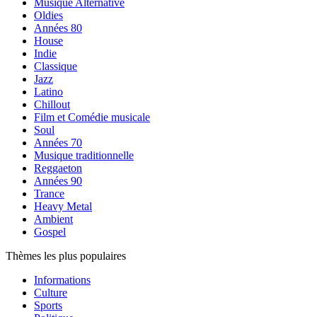
Musique Alternative
Oldies
Années 80
House
Indie
Classique
Jazz
Latino
Chillout
Film et Comédie musicale
Soul
Années 70
Musique traditionnelle
Reggaeton
Années 90
Trance
Heavy Metal
Ambient
Gospel
Thèmes les plus populaires
Informations
Culture
Sports