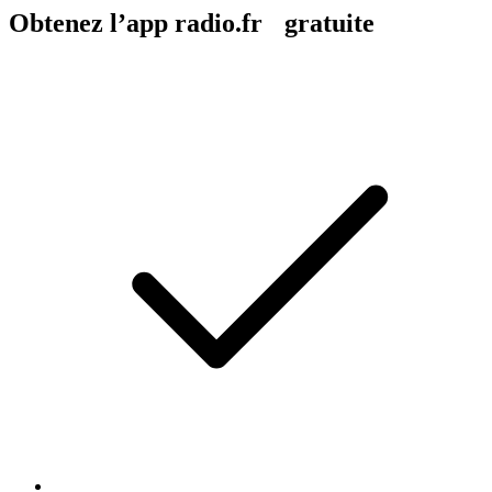
Obtenez l’app radio.fr gratuite