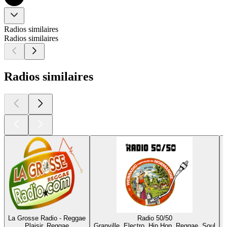
Radios similaires
Radios similaires
Radios similaires
La Grosse Radio - Reggae
Radio 50/50
Plaisir, Reggae
Granville, Electro, Hip Hop, Reggae, Soul
M