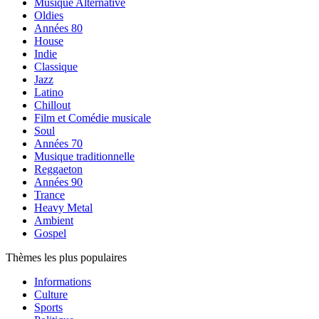
Musique Alternative
Oldies
Années 80
House
Indie
Classique
Jazz
Latino
Chillout
Film et Comédie musicale
Soul
Années 70
Musique traditionnelle
Reggaeton
Années 90
Trance
Heavy Metal
Ambient
Gospel
Thèmes les plus populaires
Informations
Culture
Sports