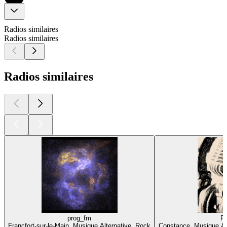
Radios similaires
Radios similaires
Radios similaires
prog_fm
Pr
Francfort-sur-le-Main, Musique Alternative, Rock
Constance, Musique Al