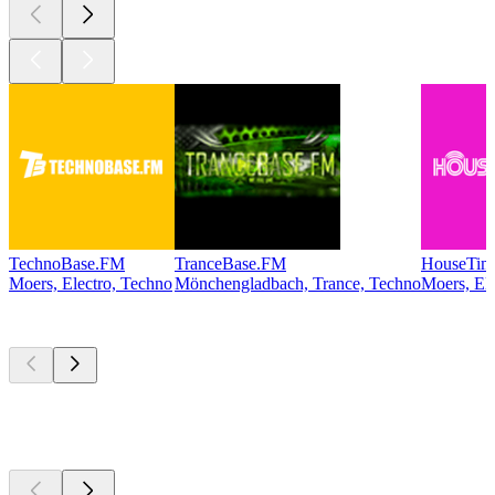
TechnoBase.FM
TranceBase.FM
HouseTim
Moers, Electro, Techno
Mönchengladbach, Trance, Techno
Moers, El
Les meilleurs
podcasts
Les meilleurs
podcasts
Les meilleurs
podcasts