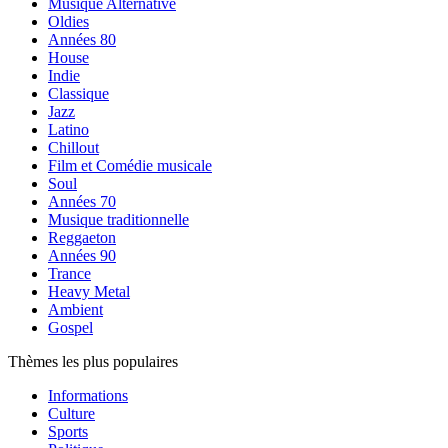
Musique Alternative
Oldies
Années 80
House
Indie
Classique
Jazz
Latino
Chillout
Film et Comédie musicale
Soul
Années 70
Musique traditionnelle
Reggaeton
Années 90
Trance
Heavy Metal
Ambient
Gospel
Thèmes les plus populaires
Informations
Culture
Sports