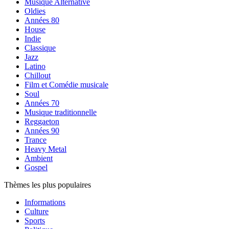
Musique Alternative
Oldies
Années 80
House
Indie
Classique
Jazz
Latino
Chillout
Film et Comédie musicale
Soul
Années 70
Musique traditionnelle
Reggaeton
Années 90
Trance
Heavy Metal
Ambient
Gospel
Thèmes les plus populaires
Informations
Culture
Sports