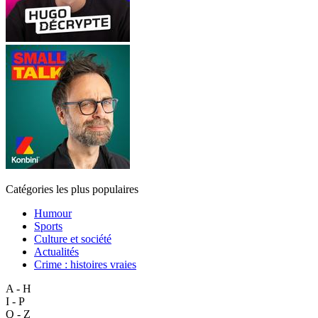
Catégories les plus populaires
Humour
Sports
Culture et société
Actualités
Crime : histoires vraies
A - H
I - P
Q - Z