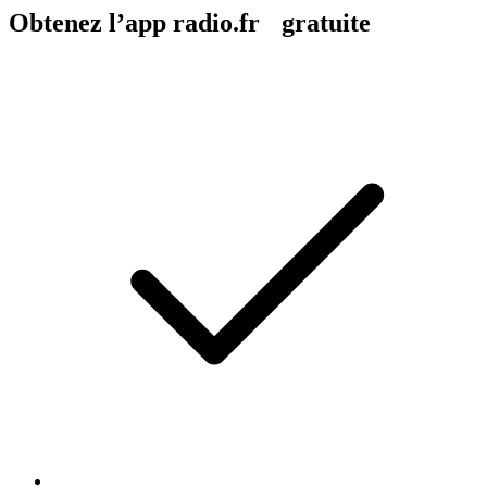
Obtenez l’app radio.fr gratuite