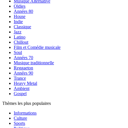
Musique Alternative
Oldies
Années 80
House
Indie
Classique
Jazz
Latino
Chillout
Film et Comédie musicale
Soul
Années 70
Musique traditionnelle
Reggaeton
Années 90
Trance
Heavy Metal
Ambient
Gospel
Thèmes les plus populaires
Informations
Culture
Sports