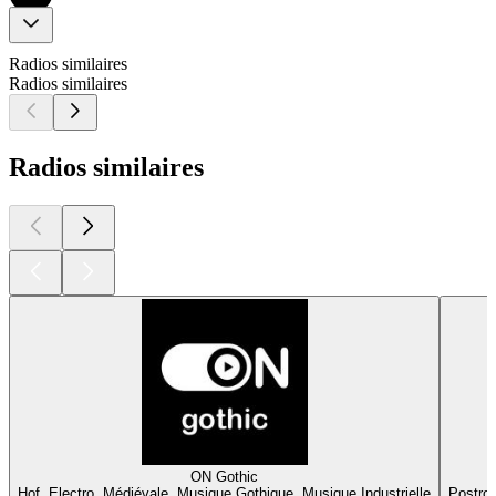
Radios similaires
Radios similaires
Radios similaires
ON Gothic
Hof, Electro, Médiévale, Musique Gothique, Musique Industrielle
Postroc