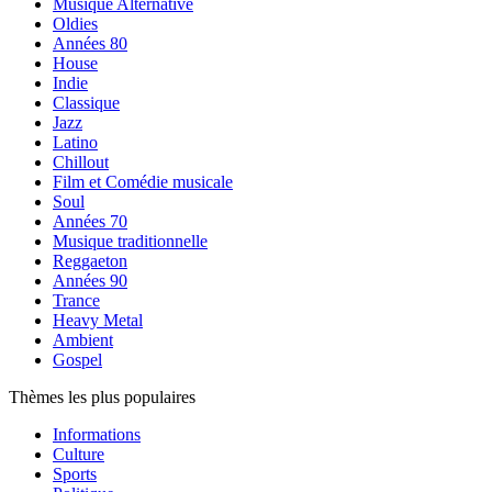
Musique Alternative
Oldies
Années 80
House
Indie
Classique
Jazz
Latino
Chillout
Film et Comédie musicale
Soul
Années 70
Musique traditionnelle
Reggaeton
Années 90
Trance
Heavy Metal
Ambient
Gospel
Thèmes les plus populaires
Informations
Culture
Sports