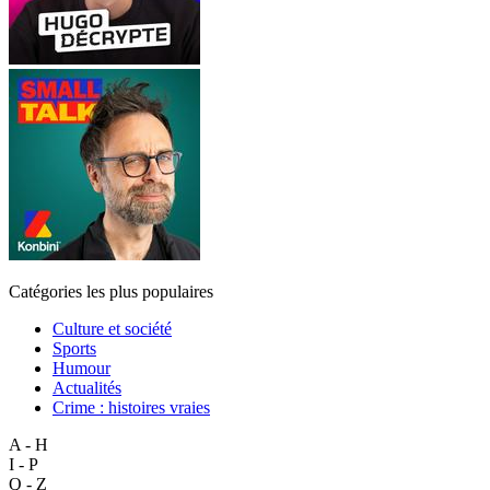
Catégories les plus populaires
Culture et société
Sports
Humour
Actualités
Crime : histoires vraies
A - H
I - P
Q - Z