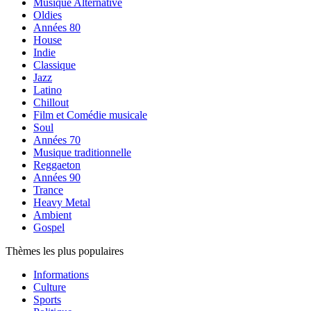
Musique Alternative
Oldies
Années 80
House
Indie
Classique
Jazz
Latino
Chillout
Film et Comédie musicale
Soul
Années 70
Musique traditionnelle
Reggaeton
Années 90
Trance
Heavy Metal
Ambient
Gospel
Thèmes les plus populaires
Informations
Culture
Sports