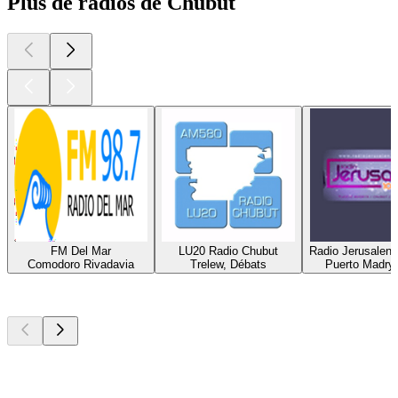
Plus de radios de Chubut
FM Del Mar
LU20 Radio Chubut
Radio Jerusalen
Comodoro Rivadavia
Trelew, Débats
Puerto Madryn
Les meilleurs
podcasts
Les meilleurs
podcasts
Les meilleurs
podcasts