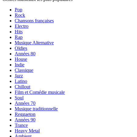
Pop
Rock
Chansons françaises
Electro
Hits
Rap
Musique Alternative
Oldies
Années 80
House
Indie
Classique
Jazz
Latino
Chillout
Film et Comédie musicale
Soul
Années 70
Musique traditionnelle
Reggaeton
Années 90
Trance
Heavy Metal
Ambient