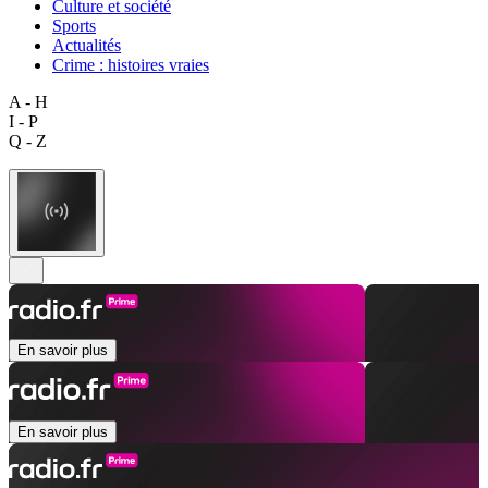
Culture et société
Sports
Actualités
Crime : histoires vraies
A - H
I - P
Q - Z
En savoir plus
En savoir plus