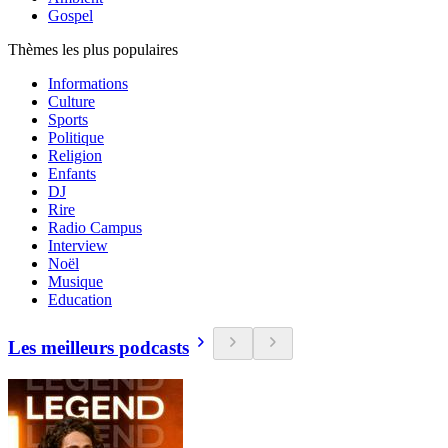
Gospel
Thèmes les plus populaires
Informations
Culture
Sports
Politique
Religion
Enfants
DJ
Rire
Radio Campus
Interview
Noël
Musique
Education
Les meilleurs podcasts