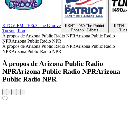
KTGV-FM - 106.3 The Groove
KKNT - 960 The Patriot
KFFN - 
Phoenix, Débats
Tucso
Tucson, Pop
À propos de Arizona Public Radio NPRArizona Public Radio
NPRArizona Public Radio NPR
À propos de Arizona Public Radio NPRArizona Public Radio
NPRArizona Public Radio NPR
À propos de Arizona Public Radio
NPRArizona Public Radio NPRArizona
Public Radio NPR
(1)
Site web de la radio