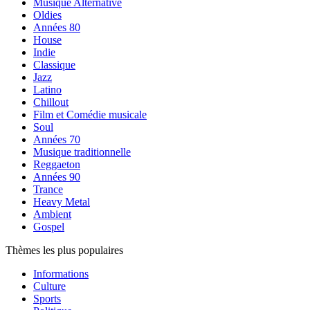
Musique Alternative
Oldies
Années 80
House
Indie
Classique
Jazz
Latino
Chillout
Film et Comédie musicale
Soul
Années 70
Musique traditionnelle
Reggaeton
Années 90
Trance
Heavy Metal
Ambient
Gospel
Thèmes les plus populaires
Informations
Culture
Sports