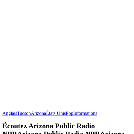
Anglais
Tucson
Arizona
États-Unis
Pop
Informations
Écoutez Arizona Public Radio
NPRArizona Public Radio NPRArizona