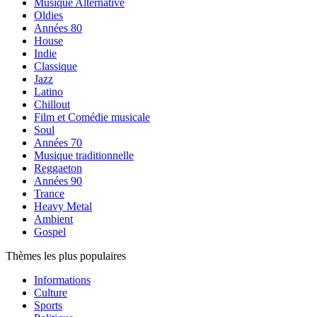
Musique Alternative
Oldies
Années 80
House
Indie
Classique
Jazz
Latino
Chillout
Film et Comédie musicale
Soul
Années 70
Musique traditionnelle
Reggaeton
Années 90
Trance
Heavy Metal
Ambient
Gospel
Thèmes les plus populaires
Informations
Culture
Sports