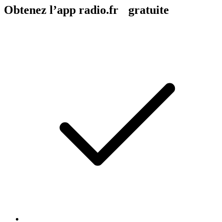
Obtenez l’app radio.fr gratuite